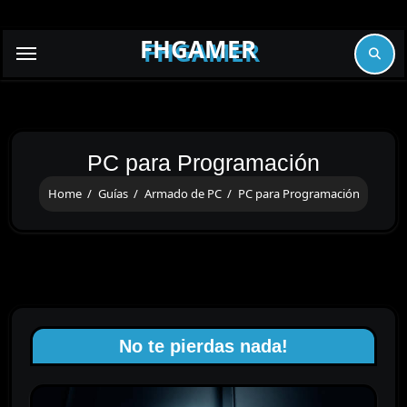
Skip
to
FHGAMER
content
PC para Programación
Home
Guías
Armado de PC
PC para Programación
No te pierdas nada!