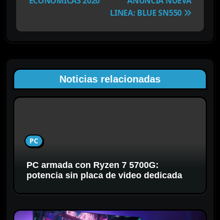
ECONÓMICAS 2020
ANUNCIA NUEVA
e
LINEA: BLUE SN550
g
a
c
i
ó
Noticias relacionadas
n
d
e
e
n
PC
t
r
PC armada con Ryzen 7 5700G:
a
potencia sin placa de video dedicada
d
a
s