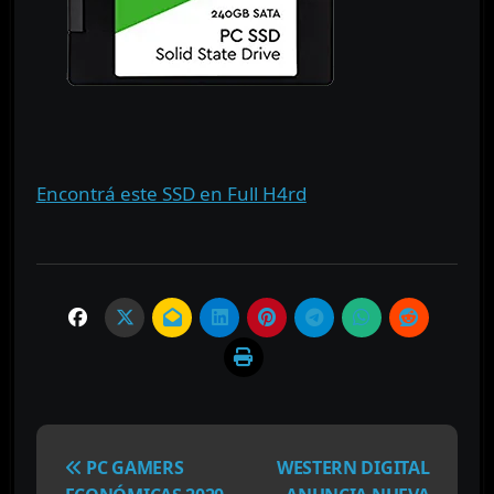
Encontrá este SSD en Full H4rd
N
a
PC GAMERS
WESTERN DIGITAL
v