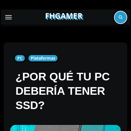
Skip
to
FHGAMER
content
PC
Plataformas
¿POR QUÉ TU PC
DEBERÍA TENER
SSD?