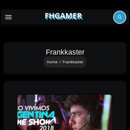
Skip
to
FHGAMER
content
Frankkaster
Home
Frankkaster