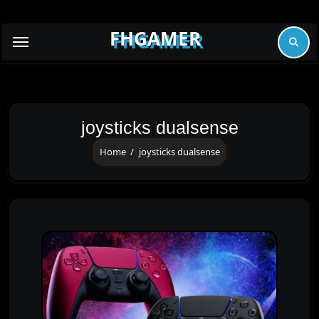
Skip
to
FHGAMER
content
joysticks dualsense
Home
joysticks dualsense