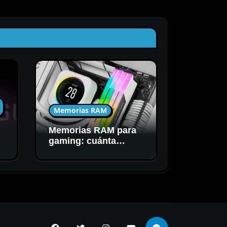
Memorias RAM
Memorias RAM para
C
gaming: cuánta
capacidad y
velocidad necesitás
realmente