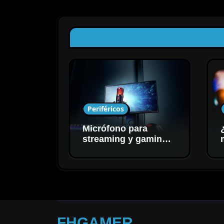
Periféricos
Micrófono para
streaming y gaming:
cómo elegir el mejor
para tu setup
FHGAMER