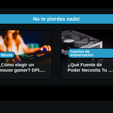
No te pierdas nada!
Fuentes de
Mouse
Alimentación
¿Cómo elegir un
¿Qué Fuente de
mouse gamer? DPI,
Poder Necesita Tu P
sensor y forma
Gamer? Potencia y
Certificación