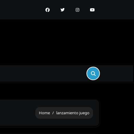
e de Poder Necesita Tu PC Gamer? Potencia y Certificación
Home
lanzamiento juego