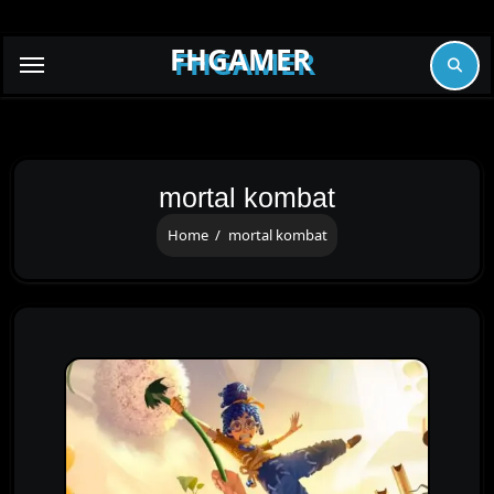
Skip
to
FHGAMER
content
mortal kombat
Home
mortal kombat