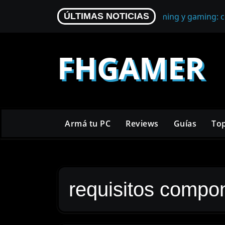
Skip
Micrófono para streaming y gaming: c
ÚLTIMAS NOTICIAS
to
content
FHGAMER
Armá tu PC
Reviews
Guías
To
requisitos compo