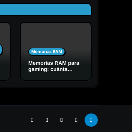
Memorias RAM
Memorias RAM para
C
gaming: cuánta
capacidad y
velocidad necesitás
realmente