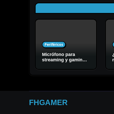
Periféricos
Micrófono para
streaming y gaming:
cómo elegir el mejor
para tu setup
FHGAMER