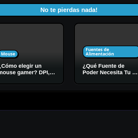
No te pierdas nada!
Fuentes de
Mouse
Alimentación
¿Cómo elegir un
¿Qué Fuente de
mouse gamer? DPI,
Poder Necesita Tu P
sensor y forma
Gamer? Potencia y
Certificación