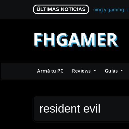
Skip
Micrófono para streaming y gaming: c
ÚLTIMAS NOTICIAS
to
content
FHGAMER
Armá tu PC
Reviews
Guías
resident evil