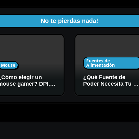
No te pierdas nada!
Fuentes de
Mouse
Alimentación
¿Cómo elegir un
¿Qué Fuente de
mouse gamer? DPI,
Poder Necesita Tu P
sensor y forma
Gamer? Potencia y
Certificación