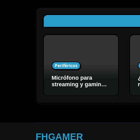
Periféricos
Micrófono para
streaming y gaming:
cómo elegir el mejor
para tu setup
FHGAMER