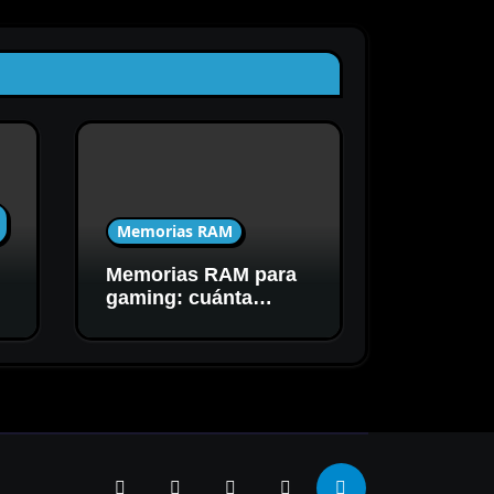
Memorias RAM
Memorias RAM para
C
gaming: cuánta
capacidad y
velocidad necesitás
realmente