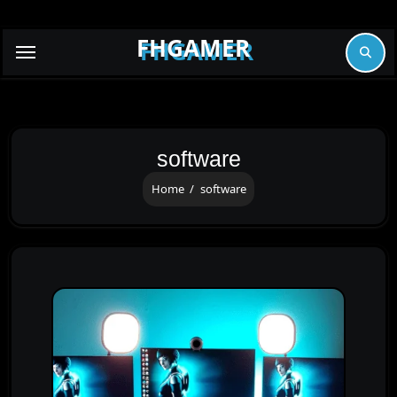
Skip
to
FHGAMER
content
software
Home
software