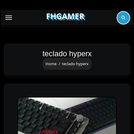
Skip
to
FHGAMER
content
teclado hyperx
Home
teclado hyperx