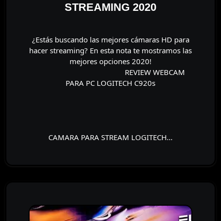
STREAMING 2020
¿Estás buscando las mejores cámaras HD para
hacer streaming? En esta nota te mostramos las
mejores opciones 2020!
⠀⠀⠀⠀⠀⠀⠀⠀⠀⠀⠀⠀⠀⠀⠀⠀ REVIEW WEBCAM
PARA PC LOGITECH C920s
⠀⠀⠀⠀⠀⠀⠀⠀⠀⠀⠀⠀⠀⠀⠀⠀⠀⠀⠀⠀⠀⠀⠀⠀⠀⠀⠀⠀⠀⠀
⠀⠀⠀⠀⠀⠀⠀⠀⠀⠀⠀⠀⠀⠀⠀⠀⠀⠀⠀⠀⠀⠀⠀⠀⠀⠀⠀⠀⠀⠀
⠀⠀⠀⠀⠀⠀⠀⠀⠀⠀⠀⠀⠀⠀⠀⠀⠀⠀⠀⠀⠀⠀⠀⠀⠀⠀⠀⠀⠀⠀
⠀⠀⠀⠀⠀⠀⠀⠀⠀⠀⠀⠀⠀⠀⠀⠀⠀⠀⠀⠀⠀⠀⠀⠀⠀⠀
CAMARA PARA STREAM LOGITECH…