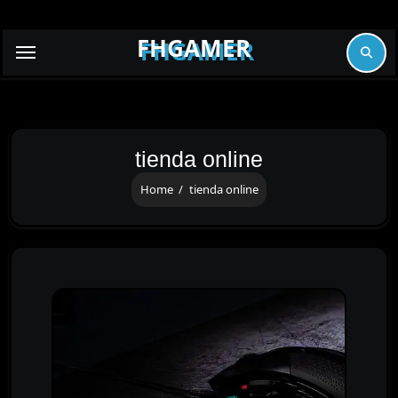
Skip
to
FHGAMER
content
tienda online
Home
tienda online