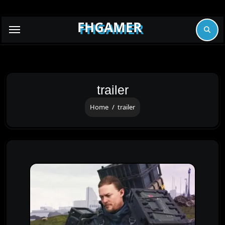
Skip
to
FHGAMER
content
trailer
Home
trailer