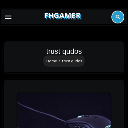
Skip
to
FHGAMER
content
trust qudos
Home
trust qudos