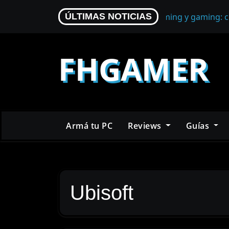
Skip
Micrófono para streaming y gaming: c
ÚLTIMAS NOTICIAS
to
content
FHGAMER
Armá tu PC
Reviews
Guías
Ubisoft