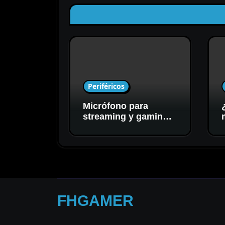
Periféricos
Micrófono para
streaming y gaming:
cómo elegir el mejor
para tu setup
FHGAMER