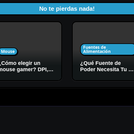
No te pierdas nada!
Fuentes de
Mouse
Alimentación
¿Cómo elegir un
¿Qué Fuente de
mouse gamer? DPI,
Poder Necesita Tu P
sensor y forma
Gamer? Potencia y
Certificación