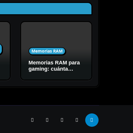
Memorias RAM
Memorias RAM para
C
gaming: cuánta
capacidad y
velocidad necesitás
realmente