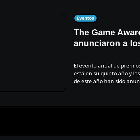
Eventos
The Game Award
anunciaron a l
El evento anual de premios de videojuegos de Geoff Keighley
está en su quinto año y l
de este año han sido anun