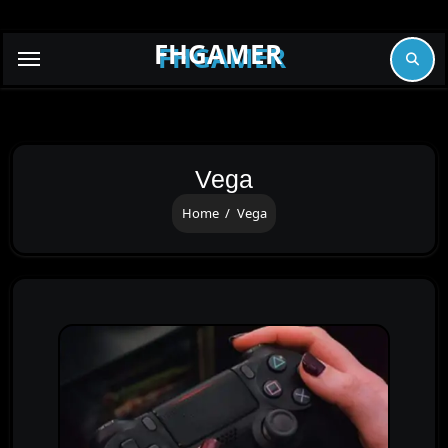
Skip
to
FHGAMER
content
Vega
Home
Vega