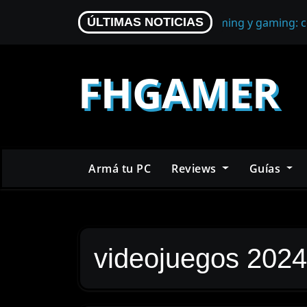
Skip
Micrófono para streaming y gaming: c
ÚLTIMAS NOTICIAS
to
content
FHGAMER
Armá tu PC
Reviews
Guías
videojuegos 2024