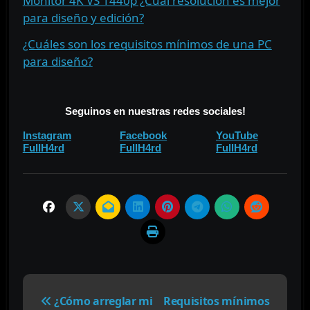
Monitor 4K VS 1440p ¿Cuál resolución es mejor
para diseño y edición?
¿Cuáles son los requisitos mínimos de una PC
para diseño?
⠀
Seguinos en nuestras redes sociales!
⠀⠀
⠀⠀
Instagram
Facebook
YouTube
⠀
⠀
FullH4rd
FullH4rd
FullH4rd
N
a
¿Cómo arreglar mi
Requisitos mínimos