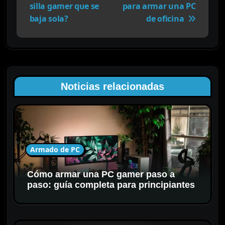
v
silla gamer que se
para armar una PC
e
baja sola?
de oficina
g
a
c
i
ó
Noticias relacionadas
n
d
e
e
n
Armado de PC
t
r
Cómo armar una PC gamer paso a
a
paso: guía completa para principiantes
d
a
s