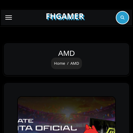
Skip
to
FHGAMER
content
AMD
Home
AMD