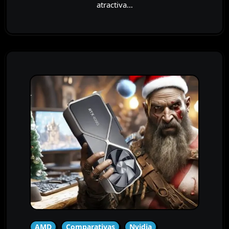
atractiva…
AMD
Comparativas
Nvidia