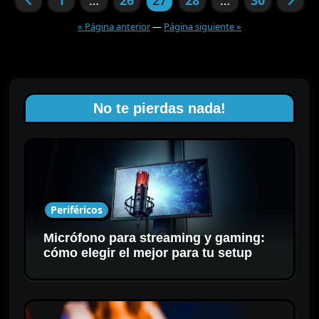
1
…
26
27
28
…
30
de
entradas
« Página anterior
—
Página siguiente »
No te pierdas nada!
Periféricos
Micrófono para streaming y gaming:
cómo elegir el mejor para tu setup