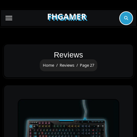
Skip
to
FHGAMER
content
Reviews
Home
Reviews
Page 27