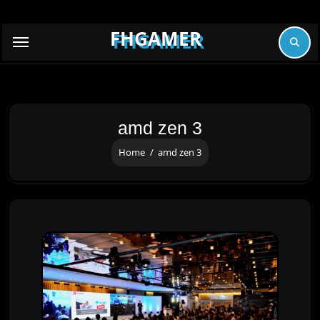
Skip
to
FHGAMER
content
amd zen 3
Home
amd zen 3