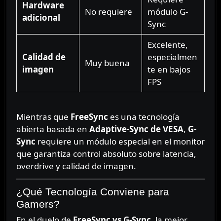
Hardware
No requiere
módulo G-
adicional
Sync
Excelente,
Calidad de
especialmen
Muy buena
imagen
te en bajos
FPS
Mientras que
FreeSync
es una tecnología
abierta basada en
Adaptive-Sync de VESA
,
G-
Sync
requiere un módulo especial en el monitor
que garantiza control absoluto sobre latencia,
overdrive y calidad de imagen.
¿Qué Tecnología Conviene para
Gamers?
En el duelo de
FreeSync vs G-Sync
, la mejor