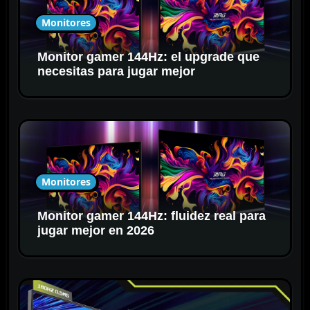
t
Monitores
r
a
Monitor gamer 144Hz: el upgrade que
d
necesitas para jugar mejor
a
s
Monitores
Monitor gamer 144Hz: fluidez real para
jugar mejor en 2026