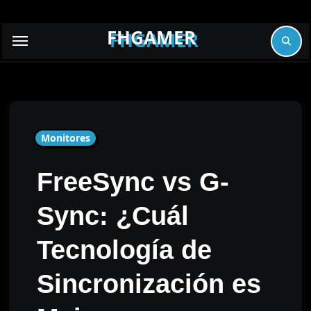
Skip
to
FHGAMER
content
Monitores
FreeSync vs G-
Sync: ¿Cuál
Tecnología de
Sincronización es