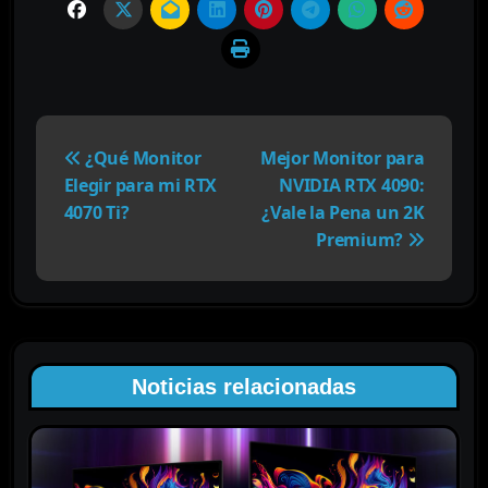
N
a
¿Qué Monitor
Mejor Monitor para
v
Elegir para mi RTX
NVIDIA RTX 4090:
e
4070 Ti?
¿Vale la Pena un 2K
g
Premium?
a
c
i
ó
n
Noticias relacionadas
d
e
e
n