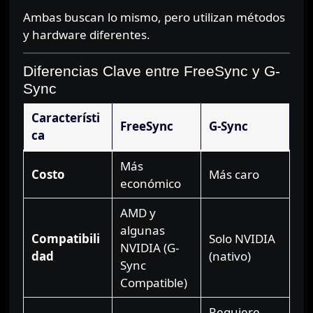
Ambas buscan lo mismo, pero utilizan métodos
y hardware diferentes.
Diferencias Clave entre FreeSync y G-
Sync
Característi
FreeSync
G-Sync
ca
Más
Costo
Más caro
económico
AMD y
algunas
Compatibili
Solo NVIDIA
NVIDIA (G-
dad
(nativo)
Sync
Compatible)
Requiere