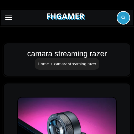
Skip
to
FHGAMER
content
camara streaming razer
Home
camara streaming razer