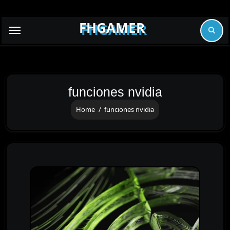
Skip
to
FHGAMER
content
funciones nvidia
Home
funciones nvidia