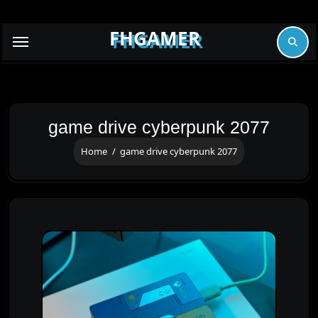
Skip
to
FHGAMER
content
game drive cyberpunk 2077
Home
game drive cyberpunk 2077