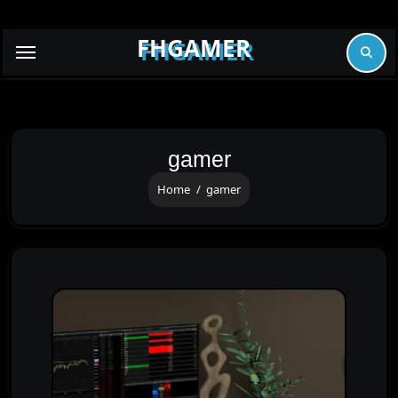
Skip
to
FHGAMER
content
gamer
Home
gamer