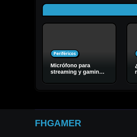
Periféricos
Micrófono para
streaming y gaming:
cómo elegir el mejor
para tu setup
FHGAMER