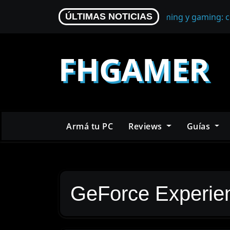
Skip
Micrófono para streaming y gaming: c
ÚLTIMAS NOTICIAS
to
content
FHGAMER
Armá tu PC
Reviews
Guías
GeForce Experie