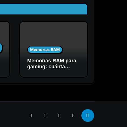
Memorias RAM
Memorias RAM para
C
gaming: cuánta
capacidad y
velocidad necesitás
realmente