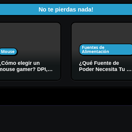
No te pierdas nada!
Fuentes de
Mouse
Alimentación
¿Cómo elegir un
¿Qué Fuente de
mouse gamer? DPI,
Poder Necesita Tu P
sensor y forma
Gamer? Potencia y
Certificación