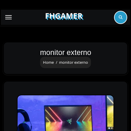
Skip
to
FHGAMER
content
monitor externo
Home
monitor externo