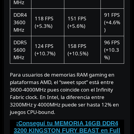
MHz
DDR4
91 FPS
118 FPS
151 FPS
3600
(+4.6%
(+5.3%)
(+5.6%)
MHz
)
DDR5
96 FPS
124 FPS
158 FPS
5600
(+10.3
(+10.7%)
(+10.5%)
MHz
%)
Para usuarios de memorias RAM gaming en
plataformas AMD, el “sweet spot” está entre
3600-4000MHz pues coincide con el Infinity
Fabric clock. En Intel, la diferencia entre
3200MHz y 4000MHz puede ser hasta 12% en
juegos CPU-bound.
¡Conseguí tu MEMORIA 16GB DDR4
3200 KINGSTON FURY BEAST en Full