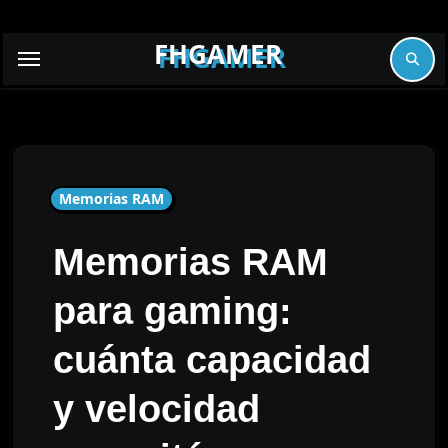
Skip
to
FHGAMER
content
Memorias RAM
Memorias RAM
para gaming:
cuánta capacidad
y velocidad