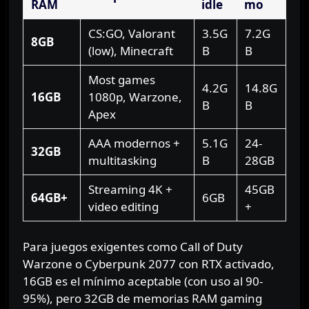
RAM
idle
mo
CS:GO, Valorant
3.5G
7.2G
8GB
(low), Minecraft
B
B
Most games
4.2G
14.8G
16GB
1080p, Warzone,
B
B
Apex
AAA modernos +
5.1G
24-
32GB
multitasking
B
28GB
Streaming 4K +
45GB
64GB+
6GB
video editing
+
Para juegos exigentes como Call of Duty
Warzone o Cyberpunk 2077 con RTX activado,
16GB es el mínimo aceptable (con uso al 90-
95%), pero 32GB de memorias RAM gaming