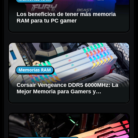
r
a
Los beneficios de tener más memoria
d
RAM para tu PC gamer
a
s
Memorias RAM
Corsair Vengeance DDR5 6000MHz: La
Mejor Memoria para Gamers y
Creadores en 2025