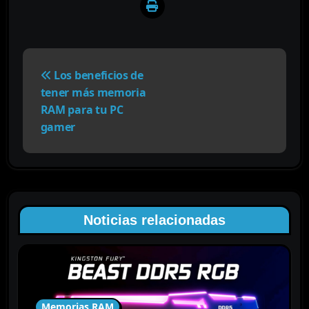
N
a
Los beneficios de
v
tener más memoria
e
RAM para tu PC
g
gamer
a
c
i
ó
n
Noticias relacionadas
d
e
e
n
t
Memorias RAM