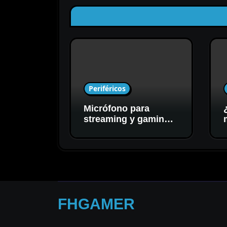
Periféricos
Micrófono para
streaming y gaming:
cómo elegir el mejor
para tu setup
FHGAMER