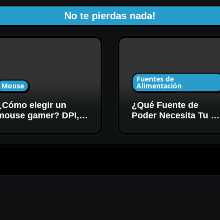
No te pierdas nada!
Fuentes de
Mouse
Alimentación
¿Cómo elegir un
¿Qué Fuente de
mouse gamer? DPI,
Poder Necesita Tu P
sensor y forma
Gamer? Potencia y
Certificación