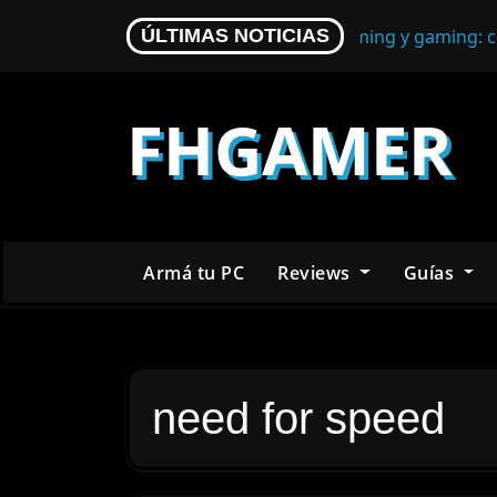
Skip
Micrófono para streaming y gaming: c
ÚLTIMAS NOTICIAS
to
content
FHGAMER
Armá tu PC
Reviews
Guías
need for speed