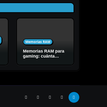
Memorias RAM
Memorias RAM para
C
gaming: cuánta
capacidad y
velocidad necesitás
realmente