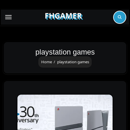
Skip
to
FHGAMER
content
playstation games
Home
playstation games