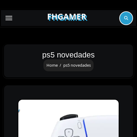
Skip
to
FHGAMER
content
ps5 novedades
Home
ps5 novedades