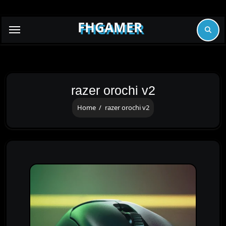
Skip
to
FHGAMER
content
razer orochi v2
Home
razer orochi v2