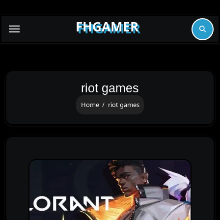
Skip
to
FHGAMER
content
riot games
Home
riot games