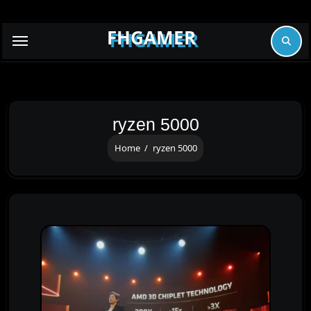
Skip
to
FHGAMER
content
ryzen 5000
Home
ryzen 5000