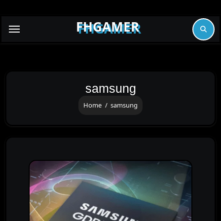
Skip
to
FHGAMER
content
samsung
Home
samsung