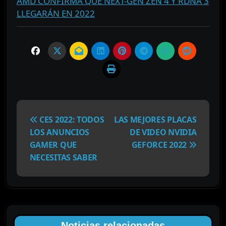
AMD CONFIRMA QUE NEXT-GEN ZEN 4 Y RDNA 3
LLEGARÁN EN 2022
N
a
CES 2022: TODOS
LAS MEJORES PLACAS
v
LOS ANUNCIOS
DE VIDEO NVIDIA
e
GAMER QUE
GEFORCE 2022
g
NECESITAS SABER
a
c
i
ó
n
Noticias relacionadas