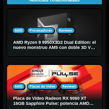
d
e
e
n
t
AMD
Procesadores
Reviews
r
a
AMD Ryzen 9 9950X3D2 Dual Edition: el
d
nuevo monstruo AM5 con doble 3D V-
a
Cache
s
AMD
Placas de Video
Reviews
Placa de Video Radeon RX 9060 XT
16GB Sapphire Pulse: potencia AMD
RDNA 4 para gaming en 1440p