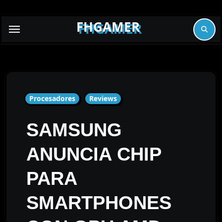
Skip
to
FHGAMER
content
Procesadores
Reviews
SAMSUNG
ANUNCIA CHIP
PARA
SMARTPHONES