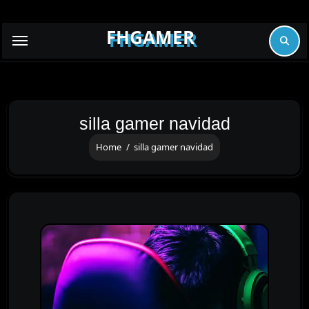
Skip
to
FHGAMER
content
silla gamer navidad
Home
silla gamer navidad