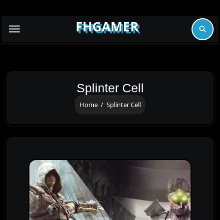
Skip
to
FHGAMER
content
Splinter Cell
Home
Splinter Cell