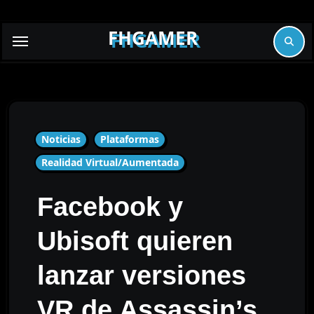
Skip
to
FHGAMER
content
Noticias
Plataformas
Realidad Virtual/Aumentada
Facebook y
Ubisoft quieren
lanzar versiones
VR de Assassin’s