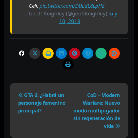
Cell.
pic.twitter.com/DDLdL8LpHE
— Geoff Keighley (@geoffkeighley)
July
10, 2019
N
a
GTA 6: ¿Habrá un
CoD – Modern
v
personaje femenino
Warfare: Nuevo
e
principal?
modo multijugador
g
sin regeneración de
a
vida
c