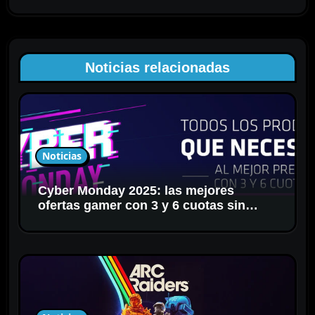
i
ó
n
d
Noticias relacionadas
e
e
n
t
r
Noticias
a
d
Cyber Monday 2025: las mejores
a
ofertas gamer con 3 y 6 cuotas sin
s
interés