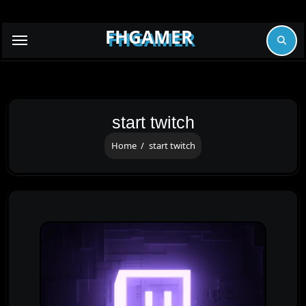
Skip
to
FHGAMER
content
start twitch
Home
start twitch