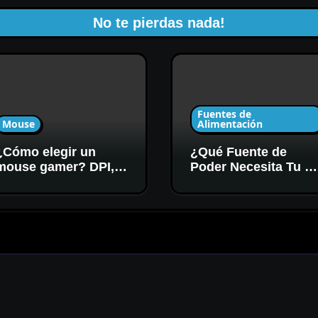
No te pierdas nada!
Fuentes de
Mouse
Alimentación
¿Cómo elegir un
¿Qué Fuente de
mouse gamer? DPI,
Poder Necesita Tu P
sensor y forma
Gamer? Potencia y
Certificación