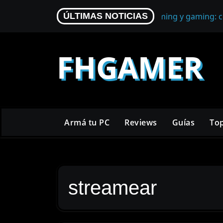
Skip
Micrófono para streaming y gaming: c
ÚLTIMAS NOTICIAS
to
content
FHGAMER
Armá tu PC
Reviews
Guías
To
streamear