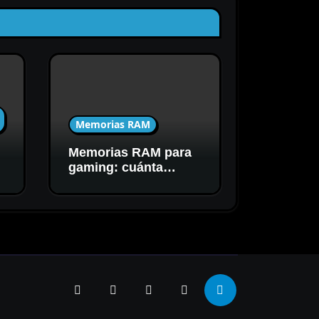
Memorias RAM
Memorias RAM para
C
gaming: cuánta
capacidad y
velocidad necesitás
realmente