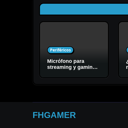
Periféricos
Micrófono para
streaming y gaming:
cómo elegir el mejor
para tu setup
FHGAMER