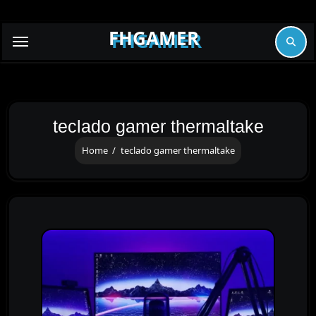
Skip
to
FHGAMER
content
teclado gamer thermaltake
Home
teclado gamer thermaltake