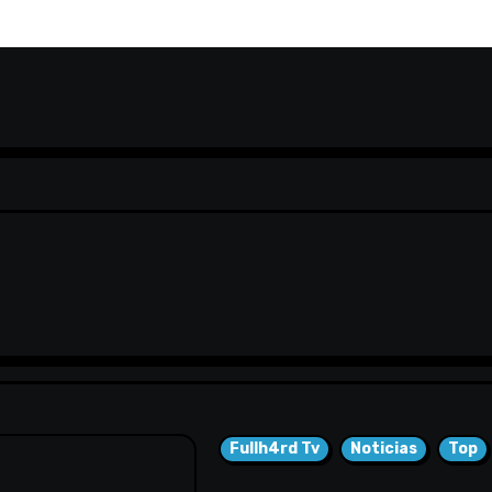
Fullh4rd Tv
Noticias
Top