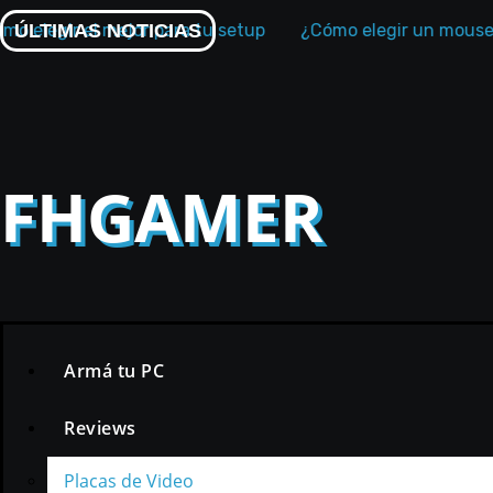
Skip
egir el mejor para tu setup
ÚLTIMAS NOTICIAS
¿Cómo elegir un mouse game
to
content
FHGAMER
Armá tu PC
Reviews
Placas de Video