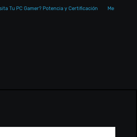
u PC Gamer? Potencia y Certificación
Memorias RAM par