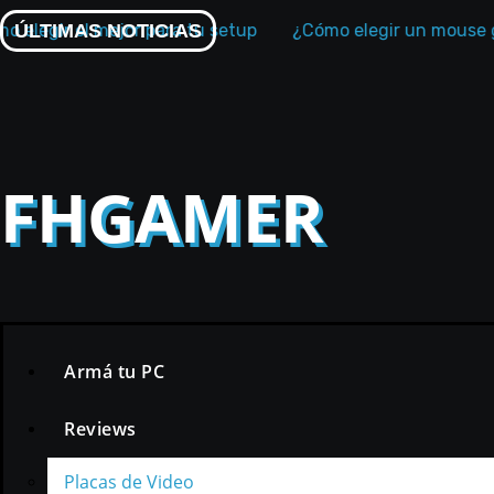
Skip
ir el mejor para tu setup
ÚLTIMAS NOTICIAS
¿Cómo elegir un mouse gamer
to
content
FHGAMER
Armá tu PC
Reviews
Placas de Video