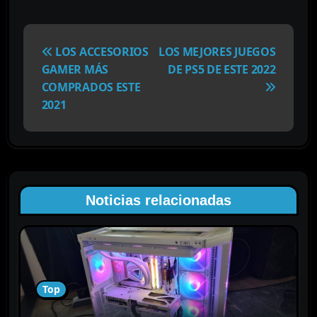
N
a
LOS ACCESORIOS
LOS MEJORES JUEGOS
v
GAMER MÁS
DE PS5 DE ESTE 2022
e
COMPRADOS ESTE
g
2021
a
c
i
ó
n
Noticias relacionadas
d
e
e
n
t
Top
r
a