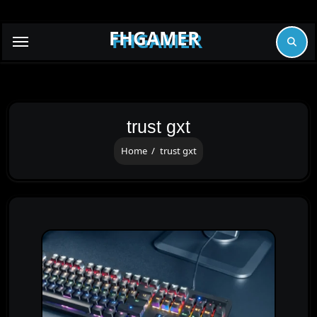
Skip
to
FHGAMER
content
trust gxt
Home
trust gxt