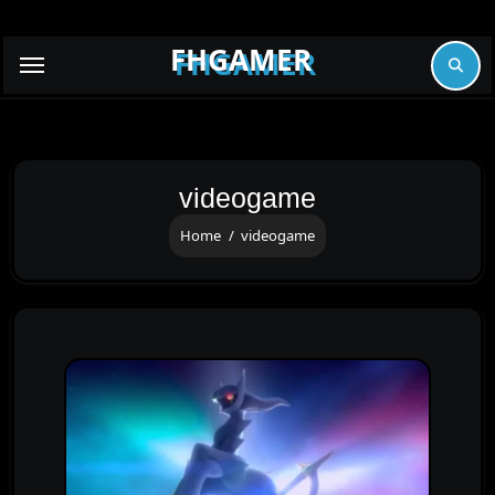
Skip
to
FHGAMER
content
videogame
Home
videogame