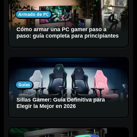
e
e
Armado de PC
n
t
Cómo armar una PC gamer paso a
r
paso: guía completa para principiantes
a
d
a
s
Guías
Sillas Gamer: Guía Definitiva para
Elegir la Mejor en 2026