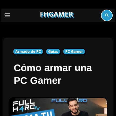
Skip
to
FHGAMER
content
Armado de PC
Guías
PC Gamer
Cómo armar una
PC Gamer