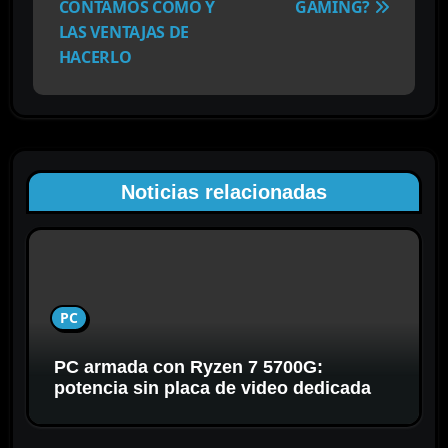
e
CONTAMOS CÓMO Y
GAMING?
g
LAS VENTAJAS DE
a
HACERLO
c
i
ó
n
d
Noticias relacionadas
e
e
n
t
r
PC
a
d
PC armada con Ryzen 7 5700G:
a
potencia sin placa de video dedicada
s