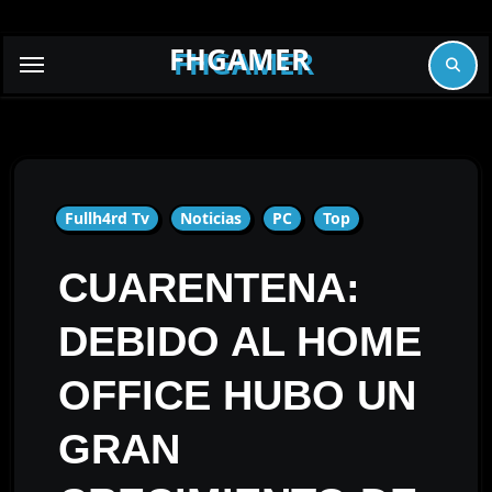
Skip
to
FHGAMER
content
Fullh4rd Tv
Noticias
PC
Top
CUARENTENA:
DEBIDO AL HOME
OFFICE HUBO UN
GRAN