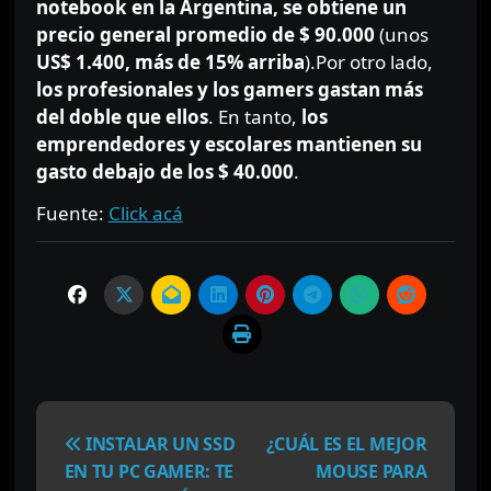
notebook en la Argentina, se obtiene un
precio general promedio de $ 90.000
(unos
US$ 1.400, más de 15% arriba
).Por otro lado,
los profesionales y los gamers gastan más
del doble que ellos
. En tanto,
los
emprendedores y escolares mantienen su
gasto debajo de los $ 40.000
.
Fuente:
Click acá
N
a
INSTALAR UN SSD
¿CUÁL ES EL MEJOR
v
EN TU PC GAMER: TE
MOUSE PARA