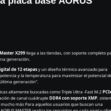
 la placa base AORUS
Master X299
llega a las tiendas, con soporte completo p
na generación.
gital de 12 etapas
y un diseño térmico avanzado para
potencia y la temperatura para maximizar el potencial d
última generación”.
cas altamente buscadas como Triple Ultra -Fast M.2
PCI
ración de canal cuádruple
DDR4 con soporte XMP
, sist
y mucho más Para aquellos usuarios que buscan una
 AORUS MASTER realiza los requisitos en cada nivel y ofr