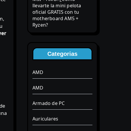
llevarte la mini pelota
oficial GRATIS con tu
n,
motherboard AM5 +
Ryzen?
su
wer
Categorias
AMD
AMD
Armado de PC
 de
una
Auriculares