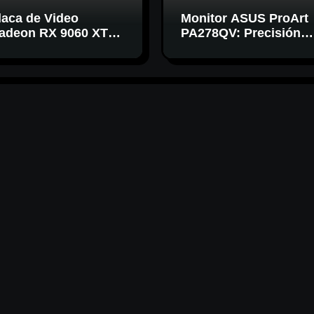
laca de Video
Monitor ASUS ProArt
adeon RX 9060 XT
PA278QV: Precisión
6GB Sapphire Pulse:
de color para diseño
otencia AMD RDNA 4
ara gaming en 1440p