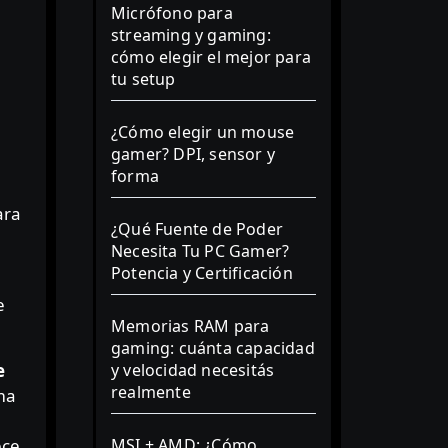
Micrófono para
streaming y gaming:
cómo elegir el mejor para
tu setup
¿Cómo elegir un mouse
gamer? DPI, sensor y
forma
ara
¿Qué Fuente de Poder
Necesita Tu PC Gamer?
Potencia y Certificación
e
Memorias RAM para
gaming: cuánta capacidad
e
y velocidad necesitás
realmente
ema
ece
MSI + AMD: ¿Cómo