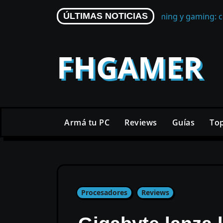
Skip
Micrófono para streaming y gaming: c
ÚLTIMAS NOTICIAS
to
content
FHGAMER
Armá tu PC
Reviews
Guías
To
Procesadores
Reviews