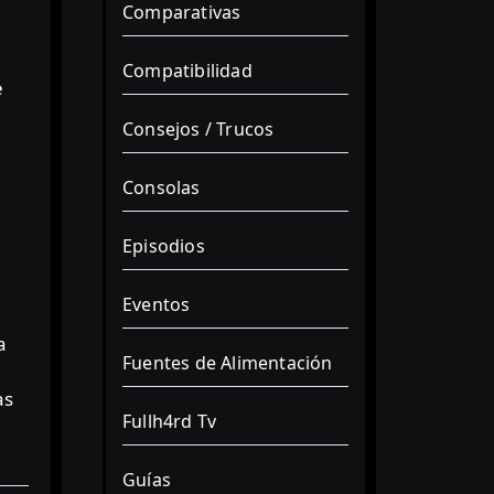
Comparativas
Compatibilidad
e
l
Consejos / Trucos
Consolas
Episodios
Eventos
a
Fuentes de Alimentación
as
Fullh4rd Tv
Guías