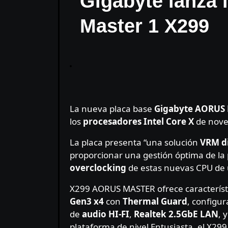
Gigabyte lanza
Master 1 X299
La nueva placa base
Gigabyte AORUS 
los
procesadores Intel Core X
de nove
La placa presenta “una solución
VRM di
proporcionar una gestión óptima de la 
overclocking
de estas nuevas CPU de 
X299 AORUS MASTER ofrece característi
Gen3 x4
con
Thermal Guard
, configu
de
audio HI-FI
,
Realtek 2.5GbE LAN
, 
plataforma de nivel Entusiasta, el X299