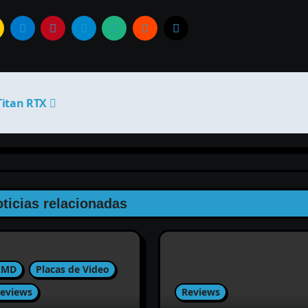
Titan RTX
ticias relacionadas
AMD
Placas de Video
eviews
Reviews